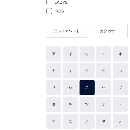
LADYS
KIDS
アルファベット
カタカナ
ア
イ
ウ
エ
オ
カ
キ
ク
ケ
コ
サ
シ
ス
セ
ソ
タ
チ
ツ
テ
ト
ナ
ニ
ヌ
ネ
ノ