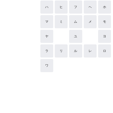
ハ
ヒ
フ
ヘ
ホ
マ
ミ
ム
メ
モ
ヤ
ユ
ヨ
ラ
リ
ル
レ
ロ
ワ