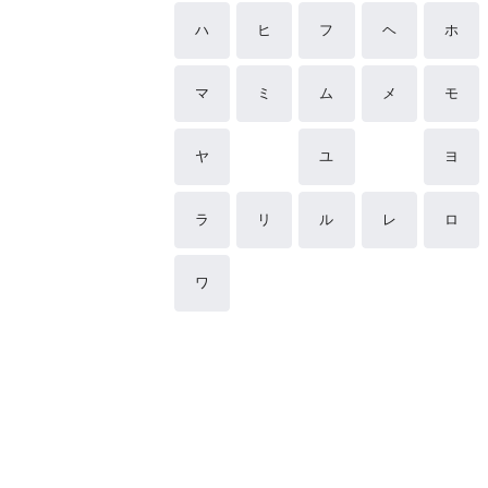
ハ
ヒ
フ
ヘ
ホ
マ
ミ
ム
メ
モ
ヤ
ユ
ヨ
ラ
リ
ル
レ
ロ
ワ