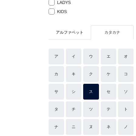
LADYS
KIDS
アルファベット
カタカナ
ア
イ
ウ
エ
オ
カ
キ
ク
ケ
コ
サ
シ
ス
セ
ソ
タ
チ
ツ
テ
ト
ナ
ニ
ヌ
ネ
ノ