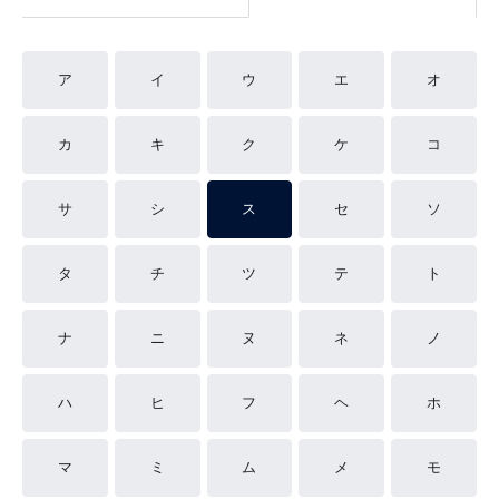
ア
イ
ウ
エ
オ
カ
キ
ク
ケ
コ
サ
シ
ス
セ
ソ
タ
チ
ツ
テ
ト
ナ
ニ
ヌ
ネ
ノ
ハ
ヒ
フ
ヘ
ホ
マ
ミ
ム
メ
モ