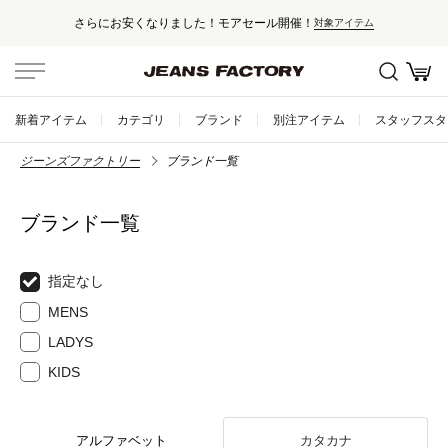
さらにお安くなりました！モアセール開催！
対象アイテム
新着アイテム
カテゴリ
ブランド
別注アイテム
スタッフスタ
ジーンズファクトリー
ブランド一覧
ブランド一覧
指定なし
MENS
LADYS
KIDS
アルファベット
カタカナ