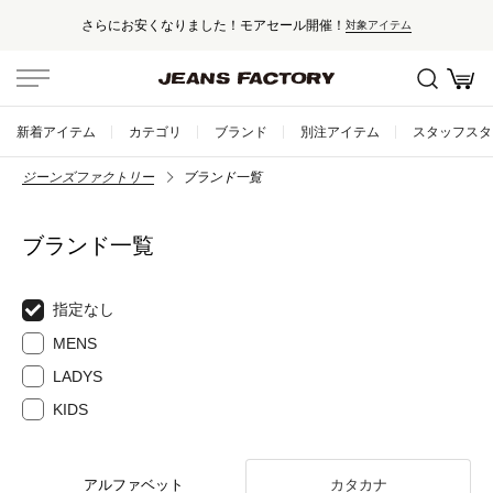
さらにお安くなりました！モアセール開催！
対象アイテム
新着アイテム
カテゴリ
ブランド
別注アイテム
スタッフスタ
ジーンズファクトリー
ブランド一覧
ブランド一覧
指定なし
MENS
LADYS
KIDS
アルファベット
カタカナ