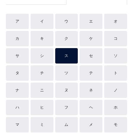
ア
イ
ウ
エ
オ
カ
キ
ク
ケ
コ
サ
シ
ス
セ
ソ
タ
チ
ツ
テ
ト
ナ
ニ
ヌ
ネ
ノ
ハ
ヒ
フ
ヘ
ホ
マ
ミ
ム
メ
モ