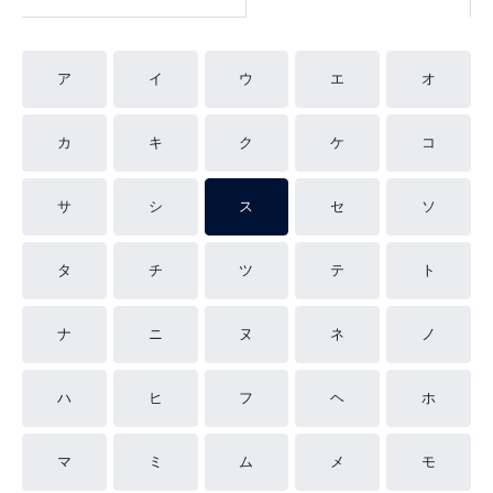
ア
イ
ウ
エ
オ
カ
キ
ク
ケ
コ
サ
シ
ス
セ
ソ
タ
チ
ツ
テ
ト
ナ
ニ
ヌ
ネ
ノ
ハ
ヒ
フ
ヘ
ホ
マ
ミ
ム
メ
モ