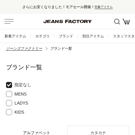
さらにお安くなりました！モアセール開催！
対象アイテム
新着アイテム
カテゴリ
ブランド
別注アイテム
スタッフスタ
ジーンズファクトリー
ブランド一覧
ブランド一覧
指定なし
MENS
LADYS
KIDS
アルファベット
カタカナ