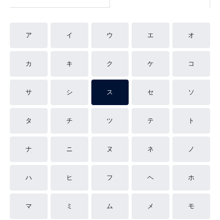
ア
イ
ウ
エ
オ
カ
キ
ク
ケ
コ
サ
シ
ス
セ
ソ
タ
チ
ツ
テ
ト
ナ
ニ
ヌ
ネ
ノ
ハ
ヒ
フ
ヘ
ホ
マ
ミ
ム
メ
モ