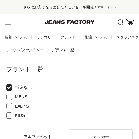
さらにお安くなりました！モアセール開催！
対象アイテム
新着アイテム
カテゴリ
ブランド
別注アイテム
スタッフスタ
ジーンズファクトリー
ブランド一覧
ブランド一覧
指定なし
MENS
LADYS
KIDS
アルファベット
カタカナ