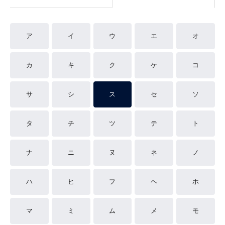
ア
イ
ウ
エ
オ
カ
キ
ク
ケ
コ
サ
シ
ス
セ
ソ
タ
チ
ツ
テ
ト
ナ
ニ
ヌ
ネ
ノ
ハ
ヒ
フ
ヘ
ホ
マ
ミ
ム
メ
モ