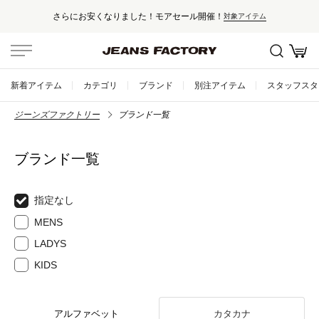
さらにお安くなりました！モアセール開催！
対象アイテム
新着アイテム
カテゴリ
ブランド
別注アイテム
スタッフスタ
ジーンズファクトリー
ブランド一覧
ブランド一覧
指定なし
MENS
LADYS
KIDS
アルファベット
カタカナ