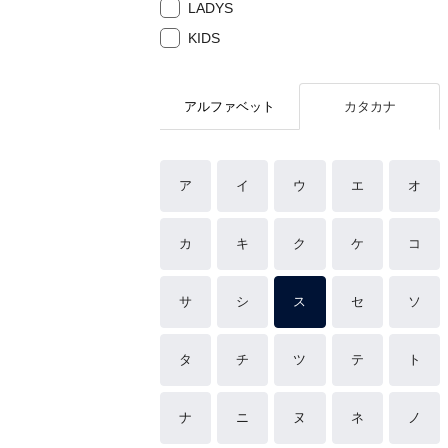
LADYS
KIDS
アルファベット
カタカナ
ア
イ
ウ
エ
オ
カ
キ
ク
ケ
コ
サ
シ
ス
セ
ソ
タ
チ
ツ
テ
ト
ナ
ニ
ヌ
ネ
ノ