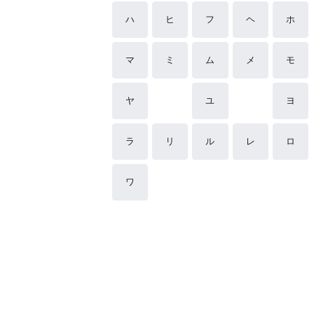
ハ
ヒ
フ
ヘ
ホ
マ
ミ
ム
メ
モ
ヤ
ユ
ヨ
ラ
リ
ル
レ
ロ
ワ