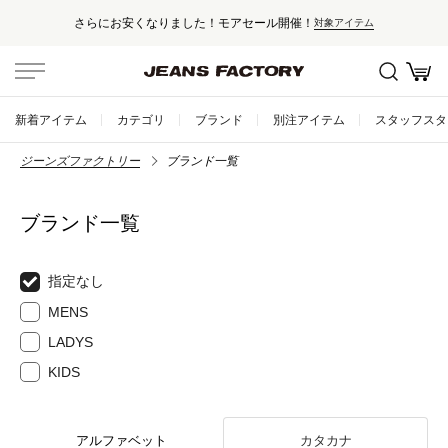
さらにお安くなりました！モアセール開催！
対象アイテム
新着アイテム
カテゴリ
ブランド
別注アイテム
スタッフスタ
ジーンズファクトリー
ブランド一覧
ブランド一覧
指定なし
MENS
LADYS
KIDS
アルファベット
カタカナ