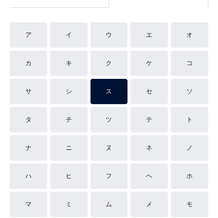
ア
イ
ウ
エ
オ
カ
キ
ク
ケ
コ
サ
シ
ス
セ
ソ
タ
チ
ツ
テ
ト
ナ
ニ
ヌ
ネ
ノ
ハ
ヒ
フ
ヘ
ホ
マ
ミ
ム
メ
モ