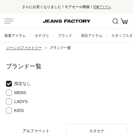
さらにお安くなりました！モアセール開催！
対象アイテム
新着アイテム
カテゴリ
ブランド
別注アイテム
スタッフスタ
ジーンズファクトリー
ブランド一覧
ブランド一覧
指定なし
MENS
LADYS
KIDS
アルファベット
カタカナ