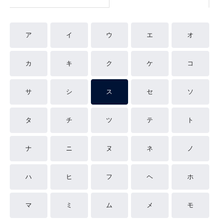
ア
イ
ウ
エ
オ
カ
キ
ク
ケ
コ
サ
シ
ス
セ
ソ
タ
チ
ツ
テ
ト
ナ
ニ
ヌ
ネ
ノ
ハ
ヒ
フ
ヘ
ホ
マ
ミ
ム
メ
モ