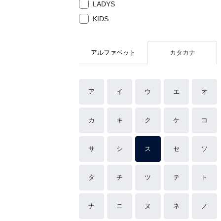
LADYS
KIDS
アルファベット
カタカナ
ア
イ
ウ
エ
オ
カ
キ
ク
ケ
コ
サ
シ
ス
セ
ソ
タ
チ
ツ
テ
ト
ナ
ニ
ヌ
ネ
ノ