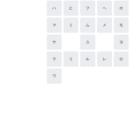
ハ
ヒ
フ
ヘ
ホ
マ
ミ
ム
メ
モ
ヤ
ユ
ヨ
ラ
リ
ル
レ
ロ
ワ