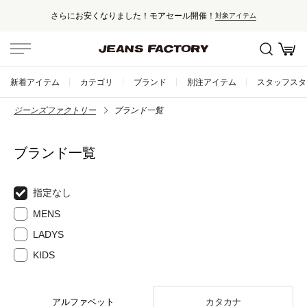
さらにお安くなりました！モアセール開催！
対象アイテム
新着アイテム
カテゴリ
ブランド
別注アイテム
スタッフスタ
ジーンズファクトリー
ブランド一覧
ブランド一覧
指定なし
MENS
LADYS
KIDS
アルファベット
カタカナ