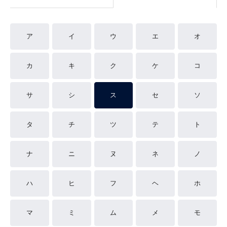
ア
イ
ウ
エ
オ
カ
キ
ク
ケ
コ
サ
シ
ス
セ
ソ
タ
チ
ツ
テ
ト
ナ
ニ
ヌ
ネ
ノ
ハ
ヒ
フ
ヘ
ホ
マ
ミ
ム
メ
モ