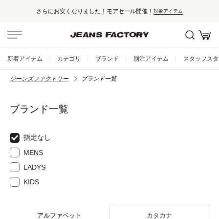
さらにお安くなりました！モアセール開催！
対象アイテム
新着アイテム
カテゴリ
ブランド
別注アイテム
スタッフスタ
ジーンズファクトリー
ブランド一覧
ブランド一覧
指定なし
MENS
LADYS
KIDS
アルファベット
カタカナ