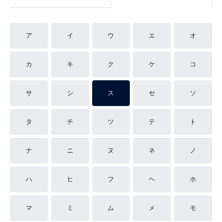
ア
イ
ウ
エ
オ
カ
キ
ク
ケ
コ
サ
シ
ス
セ
ソ
タ
チ
ツ
テ
ト
ナ
ニ
ヌ
ネ
ノ
ハ
ヒ
フ
ヘ
ホ
マ
ミ
ム
メ
モ