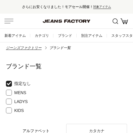
さらにお安くなりました！モアセール開催！
対象アイテム
新着アイテム
カテゴリ
ブランド
別注アイテム
スタッフスタ
ジーンズファクトリー
ブランド一覧
ブランド一覧
指定なし
MENS
LADYS
KIDS
アルファベット
カタカナ