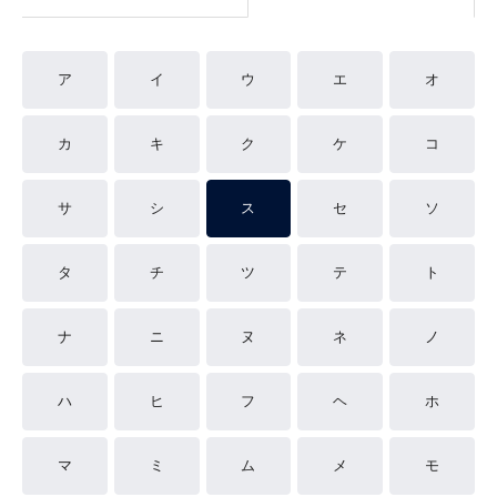
ア
イ
ウ
エ
オ
カ
キ
ク
ケ
コ
サ
シ
ス
セ
ソ
タ
チ
ツ
テ
ト
ナ
ニ
ヌ
ネ
ノ
ハ
ヒ
フ
ヘ
ホ
マ
ミ
ム
メ
モ