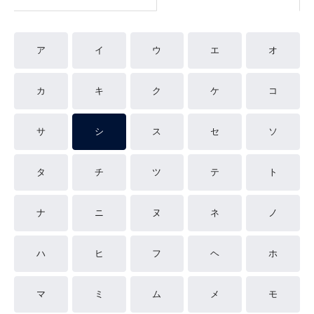
ア
イ
ウ
エ
オ
カ
キ
ク
ケ
コ
サ
シ
ス
セ
ソ
タ
チ
ツ
テ
ト
ナ
ニ
ヌ
ネ
ノ
ハ
ヒ
フ
ヘ
ホ
マ
ミ
ム
メ
モ