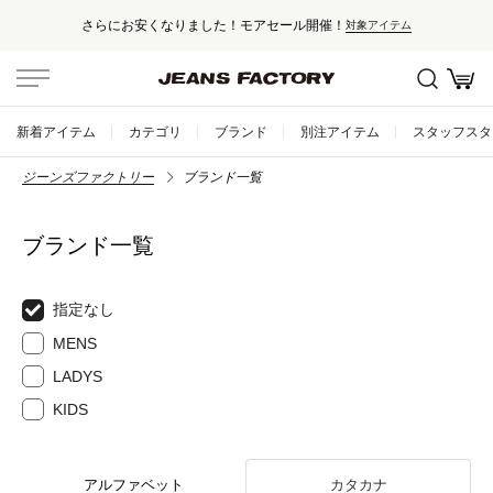
さらにお安くなりました！モアセール開催！
対象アイテム
新着アイテム
カテゴリ
ブランド
別注アイテム
スタッフスタ
ジーンズファクトリー
ブランド一覧
ブランド一覧
指定なし
MENS
LADYS
KIDS
アルファベット
カタカナ