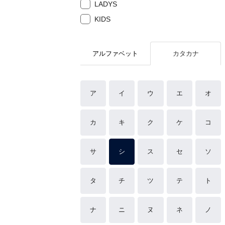
LADYS
KIDS
アルファベット
カタカナ
ア
イ
ウ
エ
オ
カ
キ
ク
ケ
コ
サ
シ
ス
セ
ソ
タ
チ
ツ
テ
ト
ナ
ニ
ヌ
ネ
ノ