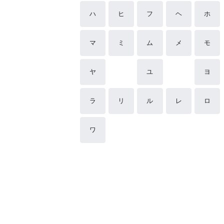
ハ
ヒ
フ
ヘ
ホ
マ
ミ
ム
メ
モ
ヤ
ユ
ヨ
ラ
リ
ル
レ
ロ
ワ