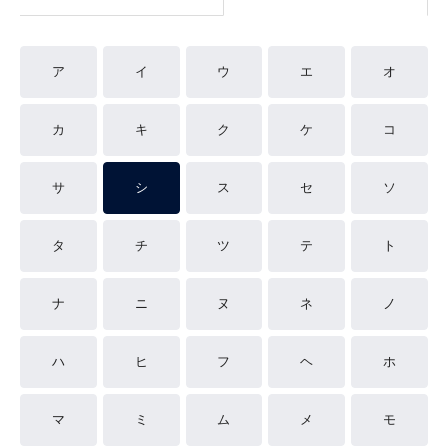
ア
イ
ウ
エ
オ
カ
キ
ク
ケ
コ
サ
シ
ス
セ
ソ
タ
チ
ツ
テ
ト
ナ
ニ
ヌ
ネ
ノ
ハ
ヒ
フ
ヘ
ホ
マ
ミ
ム
メ
モ