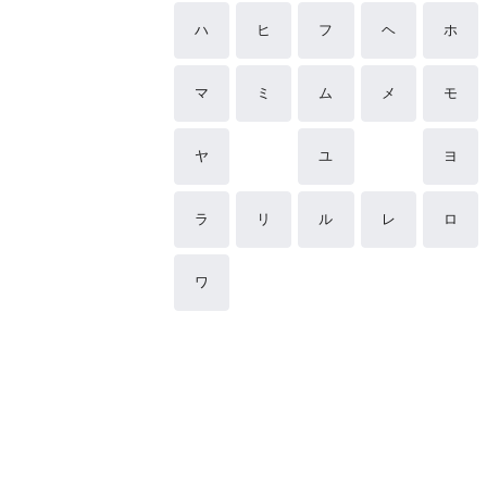
ハ
ヒ
フ
ヘ
ホ
マ
ミ
ム
メ
モ
ヤ
ユ
ヨ
ラ
リ
ル
レ
ロ
ワ