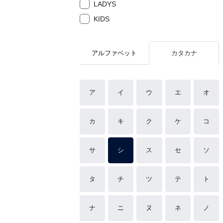
LADYS
KIDS
アルファベット
カタカナ
ア
イ
ウ
エ
オ
カ
キ
ク
ケ
コ
サ
シ
ス
セ
ソ
タ
チ
ツ
テ
ト
ナ
ニ
ヌ
ネ
ノ