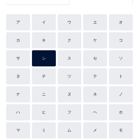
ア
イ
ウ
エ
オ
カ
キ
ク
ケ
コ
サ
シ
ス
セ
ソ
タ
チ
ツ
テ
ト
ナ
ニ
ヌ
ネ
ノ
ハ
ヒ
フ
ヘ
ホ
マ
ミ
ム
メ
モ