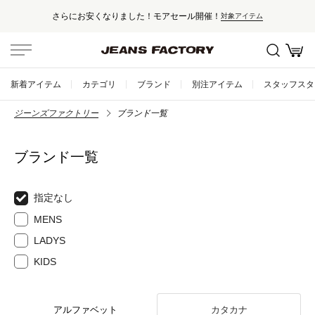
さらにお安くなりました！モアセール開催！
対象アイテム
新着アイテム
カテゴリ
ブランド
別注アイテム
スタッフスタ
ジーンズファクトリー
ブランド一覧
ブランド一覧
指定なし
MENS
LADYS
KIDS
アルファベット
カタカナ