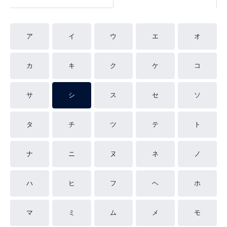
ア
イ
ウ
エ
オ
カ
キ
ク
ケ
コ
サ
シ
ス
セ
ソ
タ
チ
ツ
テ
ト
ナ
ニ
ヌ
ネ
ノ
ハ
ヒ
フ
ヘ
ホ
マ
ミ
ム
メ
モ