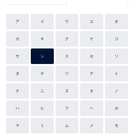
ア
イ
ウ
エ
オ
カ
キ
ク
ケ
コ
サ
シ
ス
セ
ソ
タ
チ
ツ
テ
ト
ナ
ニ
ヌ
ネ
ノ
ハ
ヒ
フ
ヘ
ホ
マ
ミ
ム
メ
モ