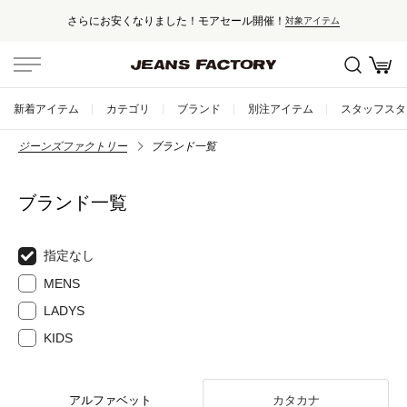
さらにお安くなりました！モアセール開催！
対象アイテム
新着アイテム
カテゴリ
ブランド
別注アイテム
スタッフスタ
ジーンズファクトリー
ブランド一覧
ブランド一覧
指定なし
MENS
LADYS
KIDS
アルファベット
カタカナ