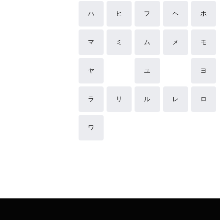
ハ
ヒ
フ
ヘ
ホ
マ
ミ
ム
メ
モ
ヤ
ユ
ヨ
ラ
リ
ル
レ
ロ
ワ