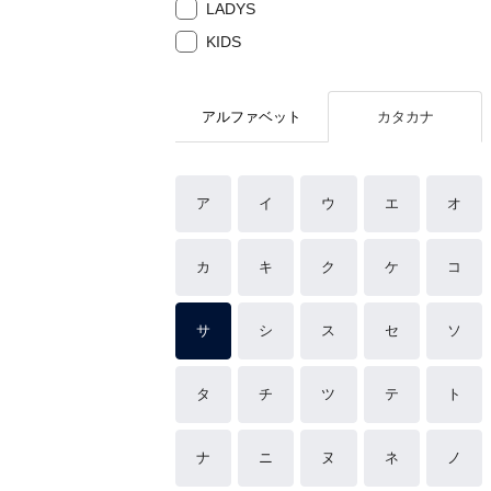
LADYS
KIDS
アルファベット
カタカナ
ア
イ
ウ
エ
オ
カ
キ
ク
ケ
コ
サ
シ
ス
セ
ソ
タ
チ
ツ
テ
ト
ナ
ニ
ヌ
ネ
ノ