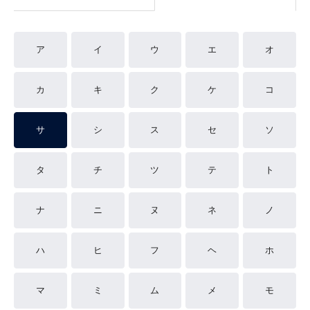
ア
イ
ウ
エ
オ
カ
キ
ク
ケ
コ
サ
シ
ス
セ
ソ
タ
チ
ツ
テ
ト
ナ
ニ
ヌ
ネ
ノ
ハ
ヒ
フ
ヘ
ホ
マ
ミ
ム
メ
モ