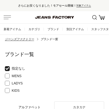
さらにお安くなりました！モアセール開催！
対象アイテム
新着アイテム
カテゴリ
ブランド
別注アイテム
スタッフスタ
ジーンズファクトリー
ブランド一覧
ブランド一覧
指定なし
MENS
LADYS
KIDS
アルファベット
カタカナ