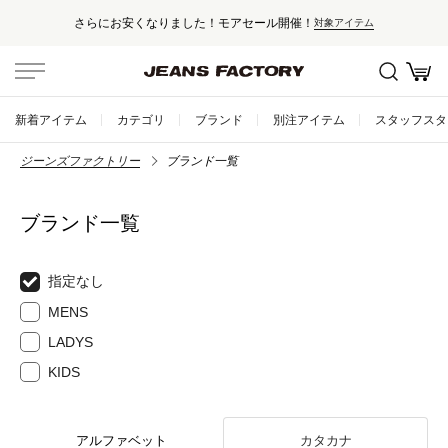
さらにお安くなりました！モアセール開催！
対象アイテム
新着アイテム
カテゴリ
ブランド
別注アイテム
スタッフスタ
ジーンズファクトリー
ブランド一覧
ブランド一覧
指定なし
MENS
LADYS
KIDS
アルファベット
カタカナ