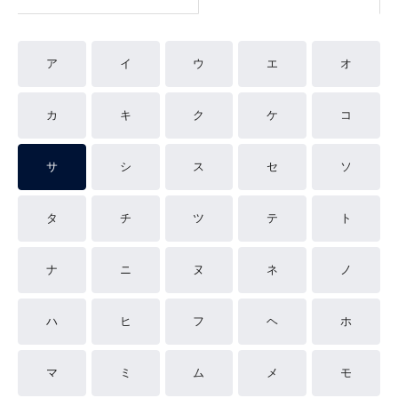
ア
イ
ウ
エ
オ
カ
キ
ク
ケ
コ
サ
シ
ス
セ
ソ
タ
チ
ツ
テ
ト
ナ
ニ
ヌ
ネ
ノ
ハ
ヒ
フ
ヘ
ホ
マ
ミ
ム
メ
モ