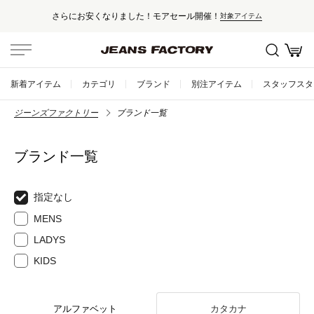
さらにお安くなりました！モアセール開催！
対象アイテム
新着アイテム
カテゴリ
ブランド
別注アイテム
スタッフスタ
ジーンズファクトリー
ブランド一覧
ブランド一覧
指定なし
MENS
LADYS
KIDS
アルファベット
カタカナ