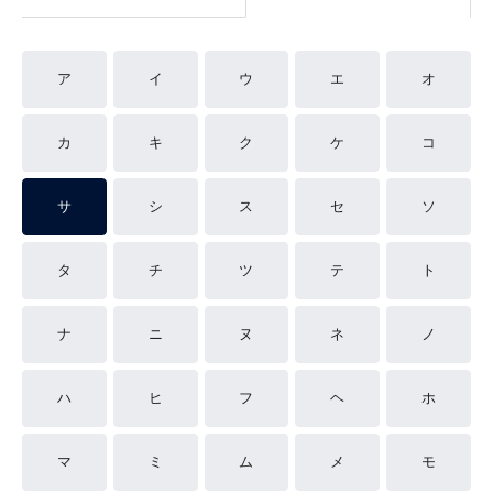
ア
イ
ウ
エ
オ
カ
キ
ク
ケ
コ
サ
シ
ス
セ
ソ
タ
チ
ツ
テ
ト
ナ
ニ
ヌ
ネ
ノ
ハ
ヒ
フ
ヘ
ホ
マ
ミ
ム
メ
モ