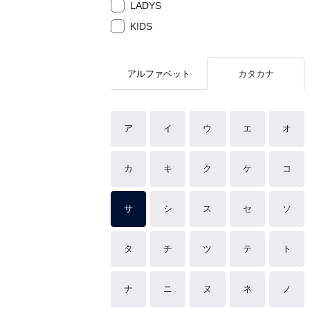
LADYS
KIDS
アルファベット
カタカナ
ア
イ
ウ
エ
オ
カ
キ
ク
ケ
コ
サ
シ
ス
セ
ソ
タ
チ
ツ
テ
ト
ナ
ニ
ヌ
ネ
ノ