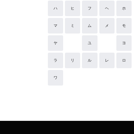
ハ
ヒ
フ
ヘ
ホ
マ
ミ
ム
メ
モ
ヤ
ユ
ヨ
ラ
リ
ル
レ
ロ
ワ