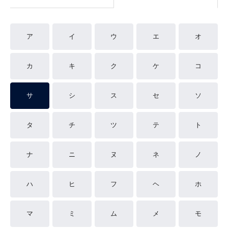
ア
イ
ウ
エ
オ
カ
キ
ク
ケ
コ
サ
シ
ス
セ
ソ
タ
チ
ツ
テ
ト
ナ
ニ
ヌ
ネ
ノ
ハ
ヒ
フ
ヘ
ホ
マ
ミ
ム
メ
モ