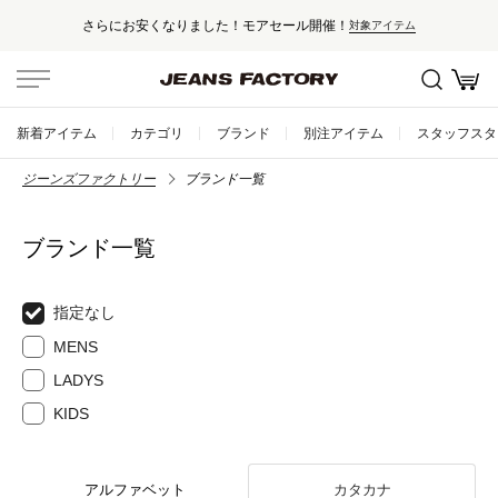
さらにお安くなりました！モアセール開催！
対象アイテム
新着アイテム
カテゴリ
ブランド
別注アイテム
スタッフスタ
ジーンズファクトリー
ブランド一覧
ブランド一覧
指定なし
MENS
LADYS
KIDS
アルファベット
カタカナ