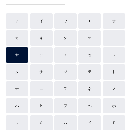
ア
イ
ウ
エ
オ
カ
キ
ク
ケ
コ
サ
シ
ス
セ
ソ
タ
チ
ツ
テ
ト
ナ
ニ
ヌ
ネ
ノ
ハ
ヒ
フ
ヘ
ホ
マ
ミ
ム
メ
モ