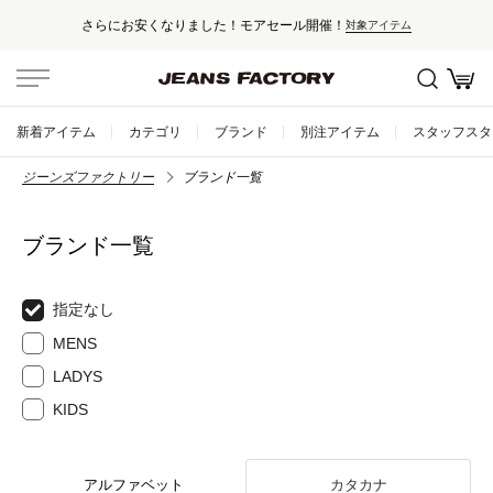
さらにお安くなりました！モアセール開催！
対象アイテム
新着アイテム
カテゴリ
ブランド
別注アイテム
スタッフスタ
ジーンズファクトリー
ブランド一覧
ブランド一覧
指定なし
MENS
LADYS
KIDS
アルファベット
カタカナ