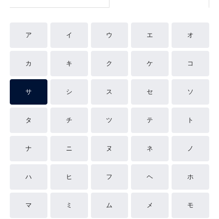
ア
イ
ウ
エ
オ
カ
キ
ク
ケ
コ
サ
シ
ス
セ
ソ
タ
チ
ツ
テ
ト
ナ
ニ
ヌ
ネ
ノ
ハ
ヒ
フ
ヘ
ホ
マ
ミ
ム
メ
モ