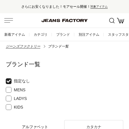
さらにお安くなりました！モアセール開催！
対象アイテム
新着アイテム
カテゴリ
ブランド
別注アイテム
スタッフスタ
ジーンズファクトリー
ブランド一覧
ブランド一覧
指定なし
MENS
LADYS
KIDS
アルファベット
カタカナ