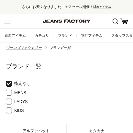
さらにお安くなりました！モアセール開催！
対象アイテム
新着アイテム
カテゴリ
ブランド
別注アイテム
スタッフスタ
ジーンズファクトリー
ブランド一覧
ブランド一覧
指定なし
MENS
LADYS
KIDS
アルファベット
カタカナ