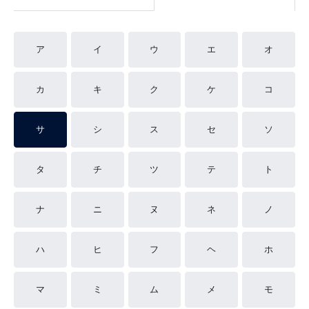
ア
イ
ウ
エ
オ
カ
キ
ク
ケ
コ
サ
シ
ス
セ
ソ
タ
チ
ツ
テ
ト
ナ
ニ
ヌ
ネ
ノ
ハ
ヒ
フ
ヘ
ホ
マ
ミ
ム
メ
モ