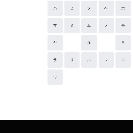
ハ
ヒ
フ
ヘ
ホ
マ
ミ
ム
メ
モ
ヤ
ユ
ヨ
ラ
リ
ル
レ
ロ
ワ