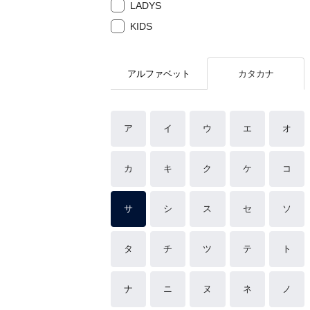
LADYS
KIDS
アルファベット
カタカナ
ア
イ
ウ
エ
オ
カ
キ
ク
ケ
コ
サ
シ
ス
セ
ソ
タ
チ
ツ
テ
ト
ナ
ニ
ヌ
ネ
ノ