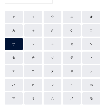
ア
イ
ウ
エ
オ
カ
キ
ク
ケ
コ
サ
シ
ス
セ
ソ
タ
チ
ツ
テ
ト
ナ
ニ
ヌ
ネ
ノ
ハ
ヒ
フ
ヘ
ホ
マ
ミ
ム
メ
モ