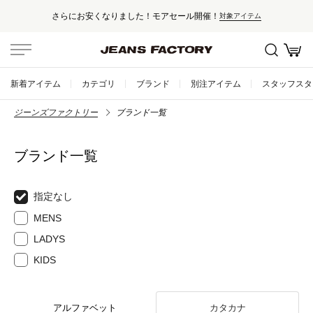
さらにお安くなりました！モアセール開催！
対象アイテム
新着アイテム
カテゴリ
ブランド
別注アイテム
スタッフスタ
ジーンズファクトリー
ブランド一覧
ブランド一覧
指定なし
MENS
LADYS
KIDS
アルファベット
カタカナ