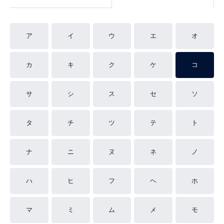
ア
イ
ウ
エ
オ
カ
キ
ク
ケ
コ
サ
シ
ス
セ
ソ
タ
チ
ツ
テ
ト
ナ
ニ
ヌ
ネ
ノ
ハ
ヒ
フ
ヘ
ホ
マ
ミ
ム
メ
モ