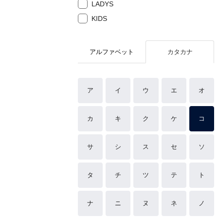
LADYS
KIDS
アルファベット
カタカナ
ア
イ
ウ
エ
オ
カ
キ
ク
ケ
コ
サ
シ
ス
セ
ソ
タ
チ
ツ
テ
ト
ナ
ニ
ヌ
ネ
ノ