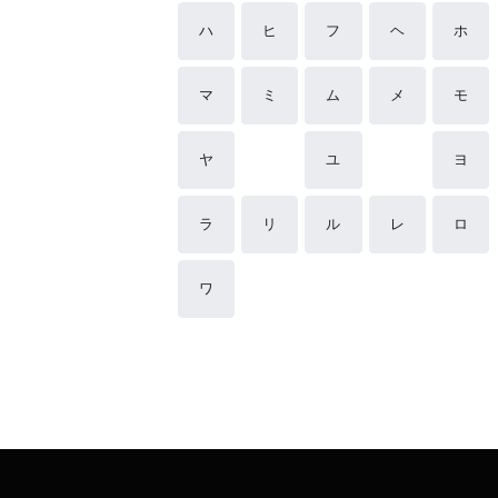
ハ
ヒ
フ
ヘ
ホ
マ
ミ
ム
メ
モ
ヤ
ユ
ヨ
ラ
リ
ル
レ
ロ
ワ