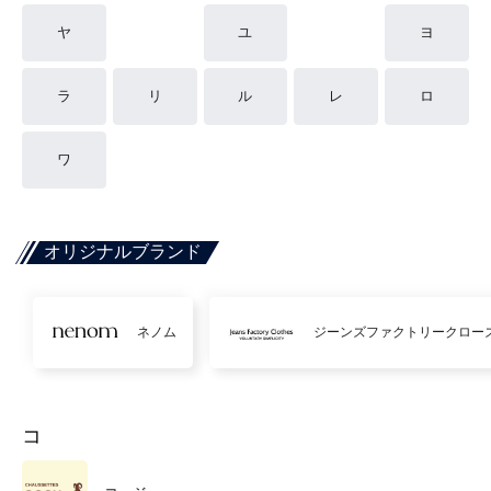
ヤ
ユ
ヨ
ラ
リ
ル
レ
ロ
ワ
オリジナルブランド
ネノム
ジーンズファクトリークロー
コ