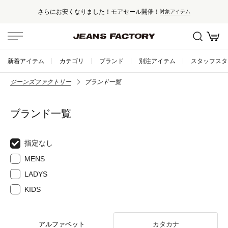
さらにお安くなりました！モアセール開催！
対象アイテム
新着アイテム
カテゴリ
ブランド
別注アイテム
スタッフスタ
ジーンズファクトリー
ブランド一覧
ブランド一覧
指定なし
MENS
LADYS
KIDS
アルファベット
カタカナ