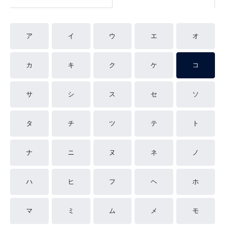
ア
イ
ウ
エ
オ
カ
キ
ク
ケ
コ
サ
シ
ス
セ
ソ
タ
チ
ツ
テ
ト
ナ
ニ
ヌ
ネ
ノ
ハ
ヒ
フ
ヘ
ホ
マ
ミ
ム
メ
モ