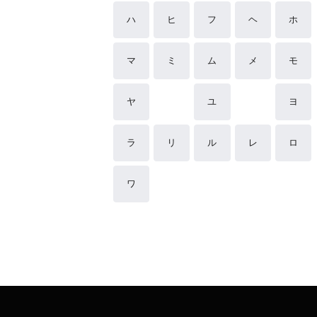
ハ
ヒ
フ
ヘ
ホ
マ
ミ
ム
メ
モ
ヤ
ユ
ヨ
ラ
リ
ル
レ
ロ
ワ