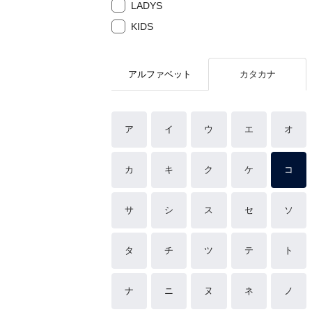
LADYS
KIDS
アルファベット
カタカナ
ア
イ
ウ
エ
オ
カ
キ
ク
ケ
コ
サ
シ
ス
セ
ソ
タ
チ
ツ
テ
ト
ナ
ニ
ヌ
ネ
ノ