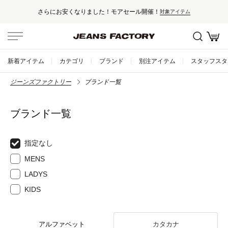
さらにお安くなりました！モアセール開催！
対象アイテム
新着アイテム
カテゴリ
ブランド
別注アイテム
スタッフスタ
ジーンズファクトリー
ブランド一覧
ブランド一覧
指定なし
MENS
LADYS
KIDS
アルファベット
カタカナ