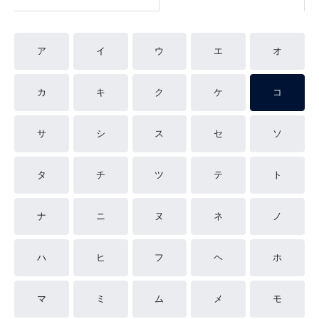
ア
イ
ウ
エ
オ
カ
キ
ク
ケ
コ
サ
シ
ス
セ
ソ
タ
チ
ツ
テ
ト
ナ
ニ
ヌ
ネ
ノ
ハ
ヒ
フ
ヘ
ホ
マ
ミ
ム
メ
モ