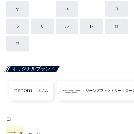
ヤ
ユ
ヨ
ラ
リ
ル
レ
ロ
ワ
オリジナルブランド
ネノム
ジーンズファクトリークロー
コ