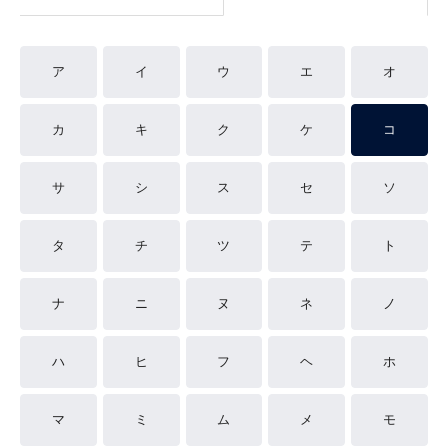
ア
イ
ウ
エ
オ
カ
キ
ク
ケ
コ
サ
シ
ス
セ
ソ
タ
チ
ツ
テ
ト
ナ
ニ
ヌ
ネ
ノ
ハ
ヒ
フ
ヘ
ホ
マ
ミ
ム
メ
モ