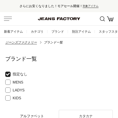
さらにお安くなりました！モアセール開催！
対象アイテム
新着アイテム
カテゴリ
ブランド
別注アイテム
スタッフスタ
ジーンズファクトリー
ブランド一覧
ブランド一覧
指定なし
MENS
LADYS
KIDS
アルファベット
カタカナ