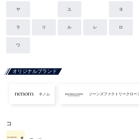
ヤ
ユ
ヨ
ラ
リ
ル
レ
ロ
ワ
オリジナルブランド
ネノム
ジーンズファクトリークロー
コ