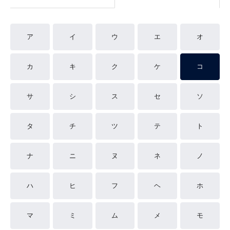
ア
イ
ウ
エ
オ
カ
キ
ク
ケ
コ
サ
シ
ス
セ
ソ
タ
チ
ツ
テ
ト
ナ
ニ
ヌ
ネ
ノ
ハ
ヒ
フ
ヘ
ホ
マ
ミ
ム
メ
モ