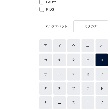
LADYS
KIDS
アルファベット
カタカナ
ア
イ
ウ
エ
オ
カ
キ
ク
ケ
コ
サ
シ
ス
セ
ソ
タ
チ
ツ
テ
ト
ナ
ニ
ヌ
ネ
ノ