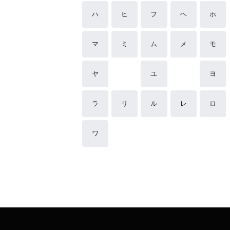
ハ
ヒ
フ
ヘ
ホ
マ
ミ
ム
メ
モ
ヤ
ユ
ヨ
ラ
リ
ル
レ
ロ
ワ