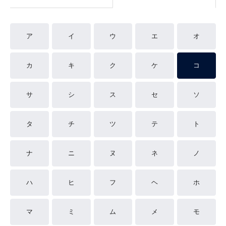
ア
イ
ウ
エ
オ
カ
キ
ク
ケ
コ
サ
シ
ス
セ
ソ
タ
チ
ツ
テ
ト
ナ
ニ
ヌ
ネ
ノ
ハ
ヒ
フ
ヘ
ホ
マ
ミ
ム
メ
モ