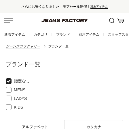
さらにお安くなりました！モアセール開催！
対象アイテム
新着アイテム
カテゴリ
ブランド
別注アイテム
スタッフスタ
ジーンズファクトリー
ブランド一覧
ブランド一覧
指定なし
MENS
LADYS
KIDS
アルファベット
カタカナ