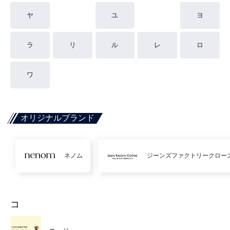
ヤ
ユ
ヨ
ラ
リ
ル
レ
ロ
ワ
オリジナルブランド
ネノム
ジーンズファクトリークロー
コ