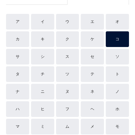
ア
イ
ウ
エ
オ
カ
キ
ク
ケ
コ
サ
シ
ス
セ
ソ
タ
チ
ツ
テ
ト
ナ
ニ
ヌ
ネ
ノ
ハ
ヒ
フ
ヘ
ホ
マ
ミ
ム
メ
モ