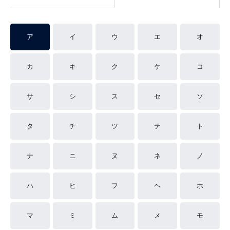
ア
イ
ウ
エ
オ
カ
キ
ク
ケ
コ
サ
シ
ス
セ
ソ
タ
チ
ツ
テ
ト
ナ
ニ
ヌ
ネ
ノ
ハ
ヒ
フ
ヘ
ホ
マ
ミ
ム
メ
モ