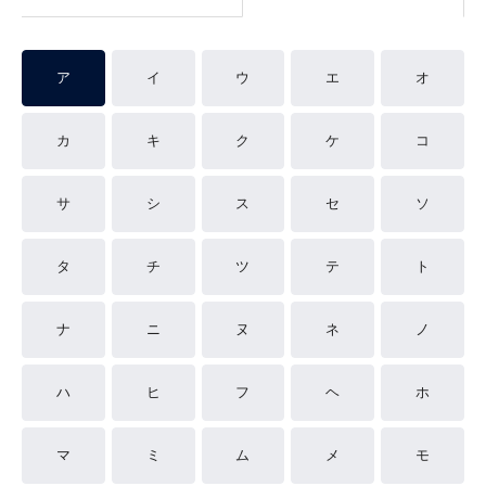
ア
イ
ウ
エ
オ
カ
キ
ク
ケ
コ
サ
シ
ス
セ
ソ
タ
チ
ツ
テ
ト
ナ
ニ
ヌ
ネ
ノ
ハ
ヒ
フ
ヘ
ホ
マ
ミ
ム
メ
モ