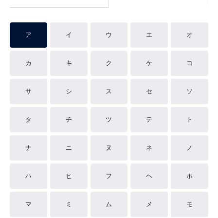
ア
イ
ウ
エ
オ
カ
キ
ク
ケ
コ
サ
シ
ス
セ
ソ
タ
チ
ツ
テ
ト
ナ
ニ
ヌ
ネ
ノ
ハ
ヒ
フ
ヘ
ホ
マ
ミ
ム
メ
モ