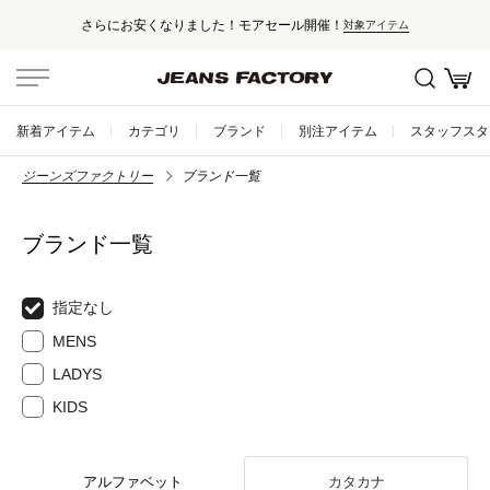
さらにお安くなりました！モアセール開催！
対象アイテム
新着アイテム
カテゴリ
ブランド
別注アイテム
スタッフスタ
ジーンズファクトリー
ブランド一覧
ブランド一覧
指定なし
MENS
LADYS
KIDS
アルファベット
カタカナ