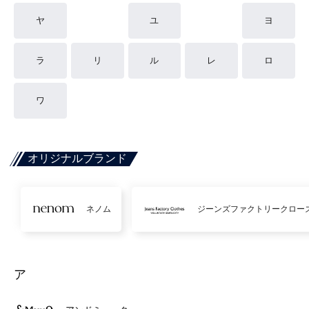
ヤ
ユ
ヨ
ラ
リ
ル
レ
ロ
ワ
オリジナルブランド
ネノム
ジーンズファクトリークロー
ア