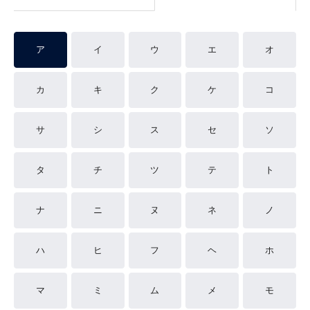
ア
イ
ウ
エ
オ
カ
キ
ク
ケ
コ
サ
シ
ス
セ
ソ
タ
チ
ツ
テ
ト
ナ
ニ
ヌ
ネ
ノ
ハ
ヒ
フ
ヘ
ホ
マ
ミ
ム
メ
モ