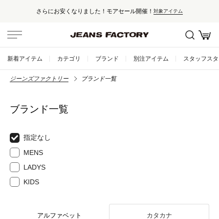
さらにお安くなりました！モアセール開催！
対象アイテム
新着アイテム
カテゴリ
ブランド
別注アイテム
スタッフスタ
ジーンズファクトリー
ブランド一覧
ブランド一覧
指定なし
MENS
LADYS
KIDS
アルファベット
カタカナ