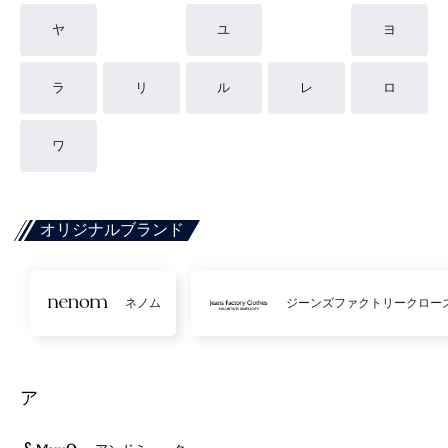
ヤ
ユ
ヨ
ラ
リ
ル
レ
ロ
ワ
オリジナルブランド
ネノム
ジーンズファクトリークロー
ア