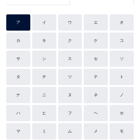
ア
イ
ウ
エ
オ
カ
キ
ク
ケ
コ
サ
シ
ス
セ
ソ
タ
チ
ツ
テ
ト
ナ
ニ
ヌ
ネ
ノ
ハ
ヒ
フ
ヘ
ホ
マ
ミ
ム
メ
モ