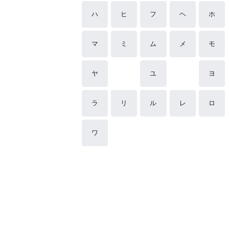
ハ
ヒ
フ
ヘ
ホ
マ
ミ
ム
メ
モ
ヤ
ユ
ヨ
ラ
リ
ル
レ
ロ
ワ