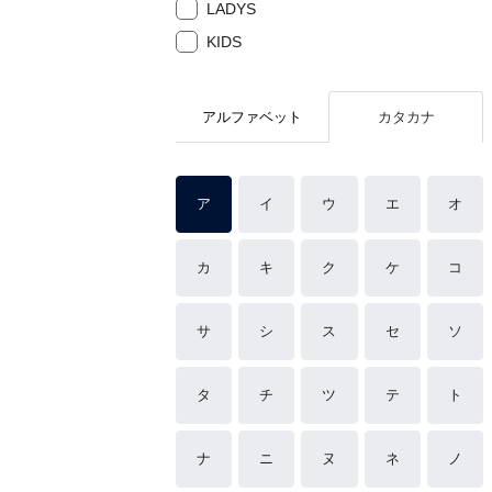
LADYS
KIDS
アルファベット
カタカナ
ア
イ
ウ
エ
オ
カ
キ
ク
ケ
コ
サ
シ
ス
セ
ソ
タ
チ
ツ
テ
ト
ナ
ニ
ヌ
ネ
ノ