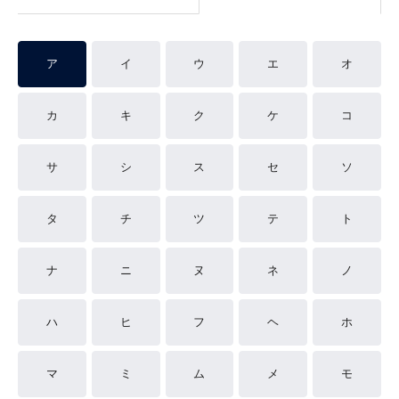
ア
イ
ウ
エ
オ
カ
キ
ク
ケ
コ
サ
シ
ス
セ
ソ
タ
チ
ツ
テ
ト
ナ
ニ
ヌ
ネ
ノ
ハ
ヒ
フ
ヘ
ホ
マ
ミ
ム
メ
モ