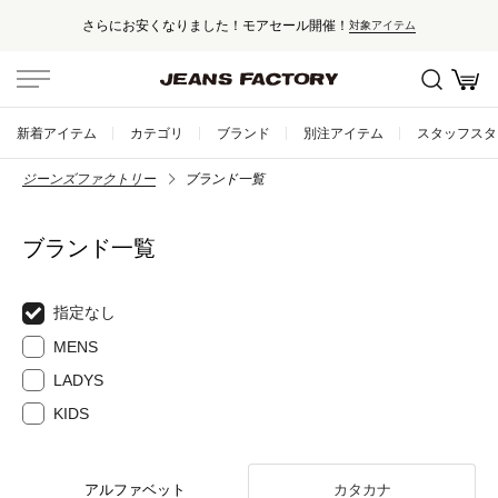
さらにお安くなりました！モアセール開催！
対象アイテム
新着アイテム
カテゴリ
ブランド
別注アイテム
スタッフスタ
ジーンズファクトリー
ブランド一覧
ブランド一覧
指定なし
MENS
LADYS
KIDS
アルファベット
カタカナ