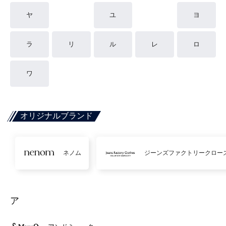
ヤ
ユ
ヨ
ラ
リ
ル
レ
ロ
ワ
オリジナルブランド
ネノム
ジーンズファクトリークロー
ア