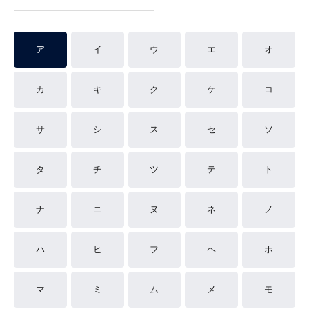
ア
イ
ウ
エ
オ
カ
キ
ク
ケ
コ
サ
シ
ス
セ
ソ
タ
チ
ツ
テ
ト
ナ
ニ
ヌ
ネ
ノ
ハ
ヒ
フ
ヘ
ホ
マ
ミ
ム
メ
モ